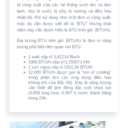
tả công suất của các hệ thống sưởi ấm và làm
lạnh, như lò sưởi, lò sấy, lò nướng và điều hòa
nhiệt độ. Khi sử dụng như một đơn vị công suất,
mặc dù vẫn được viết tắt là "BTU" nhưng khái
niệm này cần được hiểu là BTU trên giờ (BTU/h).
Đại lượng BTU trên giờ (BTU/h) là đơn vị năng
lượng phổ biến liên quan với BTU.
1 watt xấp xỉ 3,41214 Btu/h
1000 BTU/h xấp xỉ 0,293071 kW
1 sức ngựa xấp xỉ 2511,34 BTU/h
12.000 BTU/h được gọi là "ton of cooling"
trong phần lớn các ứng dụng điều hòa
không khí của Bắc Mỹ. Đây là năng lượng
cần thiết để làm đông đặc một short ton
(0,893 long tons; 0,907 t) nước thành băng
trong 24h.