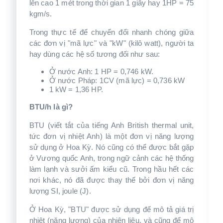
lên cao 1 mét trong thời gian 1 giây hay 1HP = 75
kgm/s.
Trong thực tế để chuyển đổi nhanh chóng giữa
các đơn vị "mã lực" và "kW" (kilô watt), người ta
hay dùng các hệ số tương đối như sau:
Ở nước Anh: 1 HP = 0,746 kW.
Ở nước Pháp: 1CV (mã lực) = 0,736 kW
1 kW = 1,36 HP.
BTU/h là gì?
BTU (viết tắt của tiếng Anh British thermal unit,
tức đơn vị nhiệt Anh) là một đơn vị năng lượng
sử dụng ở Hoa Kỳ. Nó cũng có thể được bắt gặp
ở Vương quốc Anh, trong ngữ cảnh các hệ thống
làm lạnh và sưởi ấm kiểu cũ. Trong hầu hết các
nơi khác, nó đã được thay thế bởi đơn vị năng
lượng SI, joule (J).
Ở Hoa Kỳ, "BTU" được sử dụng để mô tả giá trị
nhiệt (năng lượng) của nhiên liệu, và cũng để mô