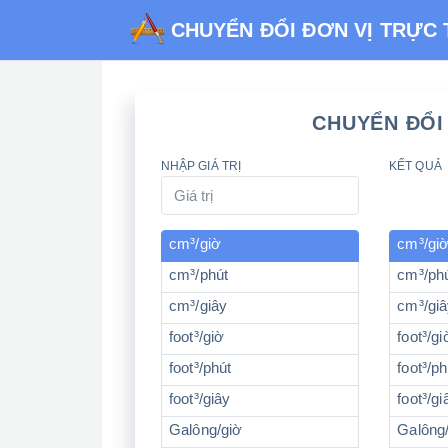
CHUYỂN ĐỔI ĐƠN VỊ TRỰC
CHUYỂN ĐỔI
NHẬP GIÁ TRỊ
KẾT QUẢ
cm³/giờ
cm³/gi
cm³/phút
cm³/ph
cm³/giây
cm³/gi
foot³/giờ
foot³/gi
foot³/phút
foot³/ph
foot³/giây
foot³/gi
Galông/giờ
Galông