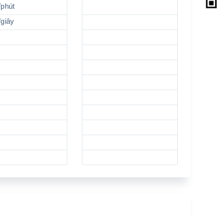
/phút
/giây
t