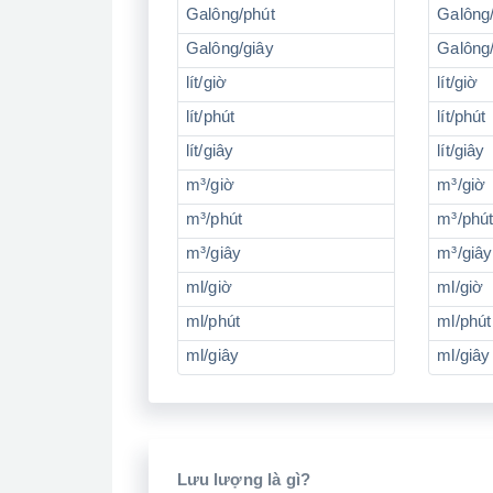
Galông/phút
Galông
Galông/giây
Galông
lít/giờ
lít/giờ
lít/phút
lít/phút
lít/giây
lít/giây
m³/giờ
m³/giờ
m³/phút
m³/phú
m³/giây
m³/giây
ml/giờ
ml/giờ
ml/phút
ml/phút
ml/giây
ml/giây
Lưu lượng là gì?