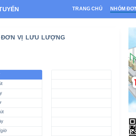
TRANG CHỦ
NHÓM ĐƠN
 TUYẾN
 ĐƠN VỊ LƯU LƯỢNG
ờ
út
ây
ờ
út
ây
/giờ